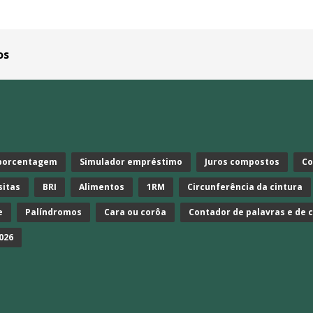
os
 porcentagem
Simulador empréstimo
Juros compostos
Co
sitas
BRI
Alimentos
1RM
Circunferência da cintura
e
Palíndromos
Cara ou corôa
Contador de palavras e de 
026