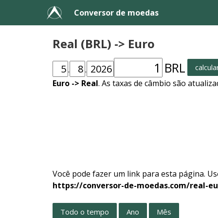
Conversor de moedas
Real (BRL) -> Euro
BRL
calcula
.
.
Euro -> Real
. As taxas de câmbio são atualiz
Você pode fazer um link para esta página. Us
https://conversor-de-moedas.com/real-eu
Todo o tempo
Ano
Mês