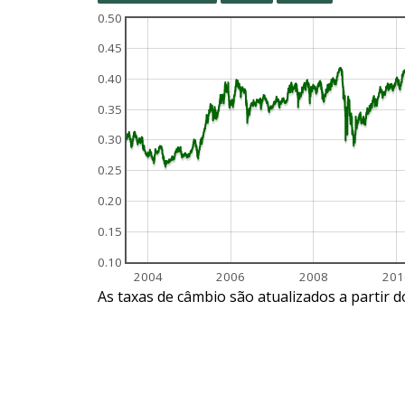
0.50
0.45
0.40
0.35
0.30
0.25
0.20
0.15
0.10
2004
2006
2008
201
As taxas de câmbio são atualizados a partir 