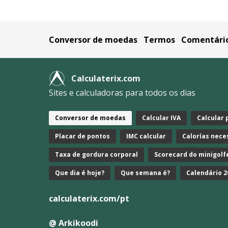
Conversor de moedas
Termos
Comentári
Calculaterix.com
Sites e calculadoras para todos os dias
Conversor de moedas
Calcular IVA
Calcular
Placar de pontos
IMC calcular
Calorías nece
Taxa de gordura corporal
Scorecard do minigolf
Que dia é hoje?
Que semana é?
Calendário 2
calculaterix.com/pt
@ Arkikoodi