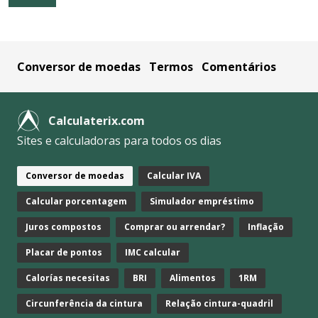
Conversor de moedas
Termos
Comentários
Calculaterix.com
Sites e calculadoras para todos os dias
Conversor de moedas
Calcular IVA
Calcular porcentagem
Simulador empréstimo
Juros compostos
Comprar ou arrendar?
Inflação
Placar de pontos
IMC calcular
Calorías necesitas
BRI
Alimentos
1RM
Circunferência da cintura
Relação cintura-quadril