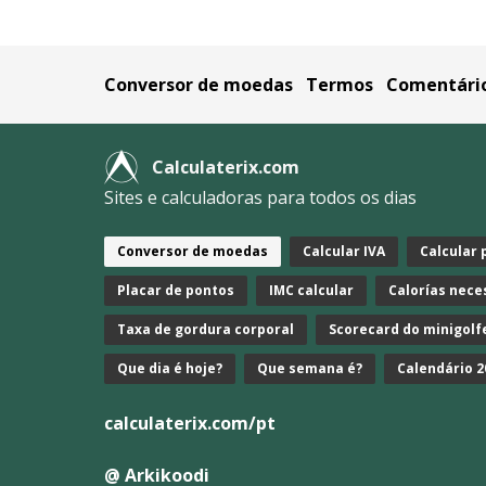
Conversor de moedas
Termos
Comentári
Calculaterix.com
Sites e calculadoras para todos os dias
Conversor de moedas
Calcular IVA
Calcular
Placar de pontos
IMC calcular
Calorías nece
Taxa de gordura corporal
Scorecard do minigolf
Que dia é hoje?
Que semana é?
Calendário 2
calculaterix.com/pt
@ Arkikoodi