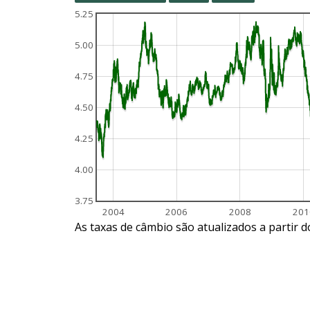
5.25
5.00
4.75
4.50
4.25
4.00
3.75
2004
2006
2008
201
As taxas de câmbio são atualizados a partir 