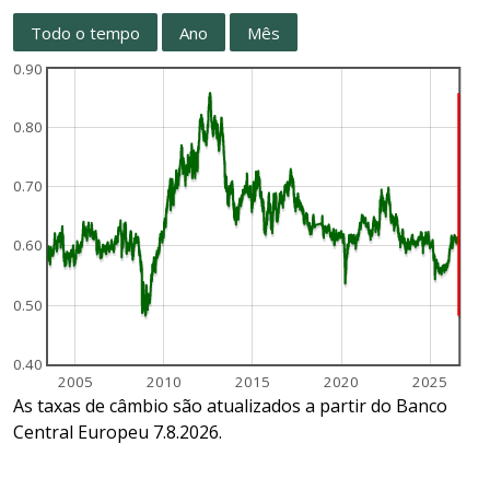
Todo o tempo
Ano
Mês
0.90
0.80
0.70
0.60
0.50
0.40
2005
2010
2015
2020
2025
As taxas de câmbio são atualizados a partir do Banco
Central Europeu 7.8.2026.